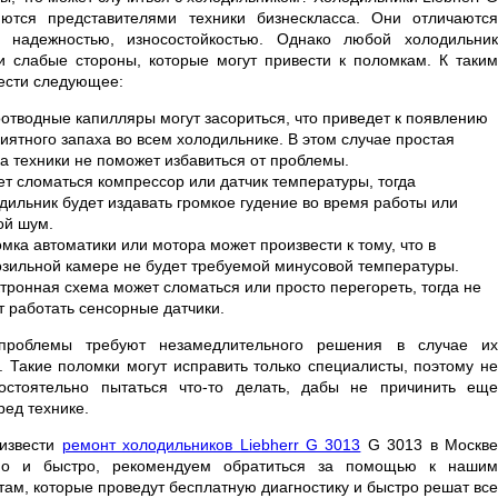
ются представителями техники бизнескласса. Они отличаются
, надежностью, износостойкостью. Однако любой холодильник
и слабые стороны, которые могут привести к поломкам. К таким
ести следующее:
отводные капилляры могут засориться, что приведет к появлению
иятного запаха во всем холодильнике. В этом случае простая
а техники не поможет избавиться от проблемы.
т сломаться компрессор или датчик температуры, тогда
дильник будет издавать громкое гудение во время работы или
ой шум.
мка автоматики или мотора может произвести к тому, что в
зильной камере не будет требуемой минусовой температуры.
тронная схема может сломаться или просто перегореть, тогда не
т работать сенсорные датчики.
проблемы требуют незамедлительного решения в случае их
. Такие поломки могут исправить только специалисты, поэтому не
остоятельно пытаться что-то делать, дабы не причинить еще
ред технике.
извести
ремонт холодильников Liebherr G 3013
G 3013 в Москв
нно и быстро, рекомендуем обратиться за помощью к нашим
там, которые проведут бесплатную диагностику и быстро решат все