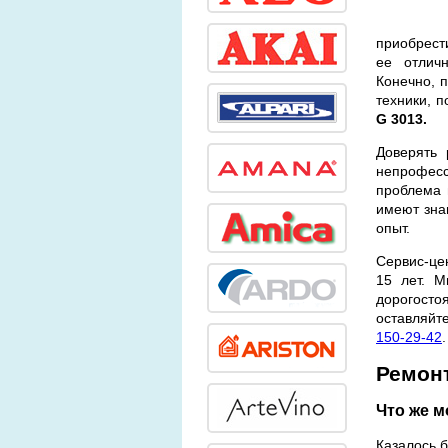
приобрест
ее отличн
Конечно, п
техники, 
G 3013.
Доверять 
непрофес
проблема 
имеют зна
опыт.
Сервис-це
15 лет. 
дорогосто
оставляйт
150-29-42
.
Ремонт
Что же 
Казалось б