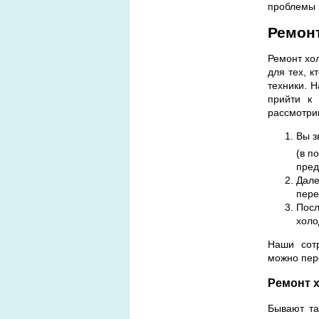
проблемы 
Ремонт
Ремонт хо
для тех, к
техники. 
прийти к
рассмотри
Вы з
(в п
пред
Дале
пере
Посл
холо
Наши сотр
можно пере
Ремонт х
Бывают та