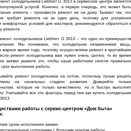
емонт холодильников Liebherr G 3013 в сервисном центре является
популярной услугой. Конечно, в первую очередь, это может быть
лание клиента – произвести ремонт не на дому. Бывает так, что
ик требует ремонта не за один день, поэтому для ускорения
и комфортных условий для мастеров, рекомендуется обратиться к
у ремонта.
емонт холодильников Liebherr G 3013 – это одно из преимуществ
мпании. Мы понимаем, что холодильник незаменимая вещь,
в жаркое время года, поэтому осуществляем ремонт в кратчайшие
 если ремонт холодильника вам нужен очень срочно, то во время
я заявки укажите это, чтобы наши работники смогли правильно
ь срок выполнения работы.
ывайте ремонт холодильника на потом, поскольку лучше решить
лемы на начальных стадиях развития. Доверяйте только
налам, которые не только качественно, но и быстро выполнят
ту. Учитывайте все эти факторы перед тем как купить холодильник
 3013.
ествами работы с сервис-центром «Дом быта»
я:
ткие сроки исполнения заявки;
ессиональные сотрудники с большим опытом работы;