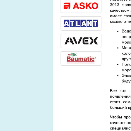
3013 явля
качеством
имеет сво
можно отн
Водо
непр
мойк
Може
холо
друг
Поло
моро
Элек
буду
Все эти 
появления
стоит сам
больший в
Чтобы про
качестве
специалис