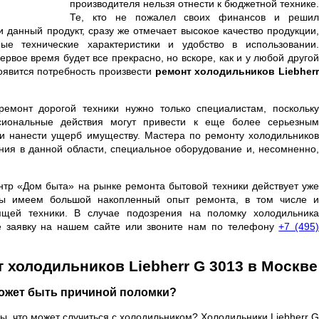
производителя нельзя отнести к бюджетной технике.
Те, кто не пожалел своих финансов и решил
и данный продукт, сразу же отмечает высокое качество продукции,
ые технические характеристики и удобство в использовании.
ервое время будет все прекрасно, но вскоре, как и у любой другой
появится потребность произвести
ремонт холодильников Liebher
ремонт дорогой техники нужно только специалистам, поскольку
сиональные действия могут привести к еще более серьезным
и нанести ущерб имуществу. Мастера по ремонту холодильников
ния в данной области, специальное оборудование и, несомненно,
нтр «Дом быта» на рынке ремонта бытовой техники действует уже
Мы имеем большой накопленный опыт ремонта, в том числе и
ящей техники. В случае подозрения на поломку холодильника
е заявку на нашем сайте или звоните нам по телефону
+7 (495
 холодильников Liebherr G 3013 в Москве
может быть причиной поломки?
ы, что может случиться с холодильником? Холодильники Liebherr G