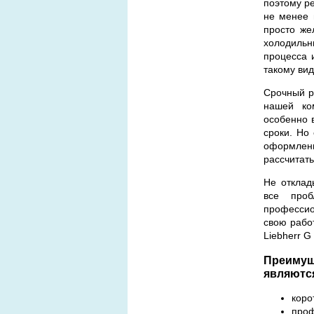
поэтому р
не менее 
просто же
холодильн
процесса 
такому вид
Срочный р
нашей ко
особенно 
сроки. Но
оформлени
рассчитат
Не отклад
все проб
профессио
свою рабо
Liebherr G
Преимущ
являютс
коро
проф