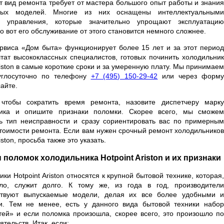
от вид ремонта требует от мастера большого опыт работы и знания
ных моделей. Многие из них оснащены интеллектуальными
и управления, которые значительно упрощают эксплуатацию
о вот его обслуживание от этого становится немного сложнее.
рвиса «Дом быта» функционирует более 15 лет и за этот период
тат высококлассных специалистов, готовых починить холодильник
riston в самые короткие сроки и за умеренную плату. Мы принимаем
углосуточно по телефону
+7 (495) 150-29-42
или через форм
сайте.
чтобы сократить время ремонта, назовите диспетчеру марку
ника и опишите признаки поломки. Скорее всего, мы сможем
ь тип неисправности и сразу сориентировать вас по примерным
стоимости ремонта. Если вам нужен срочный ремонт холодильников
iston, просьба также это указать.
поломок холодильника Hotpoint Ariston и их признаки
ки Hotpoint Ariston относятся к крупной бытовой технике, которая,
ло, служит долго. К тому же, из года в год, производители
ствуют выпускаемые модели, делая их все более удобными и
. Тем не менее, есть у данного вида бытовой техники набор
тей» и если поломка произошла, скорее всего, это произошло по
ятельств. Итак, если: