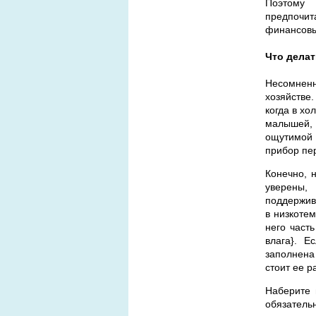
Поэтому
предпочит
финансовые
Что делат
Несомненн
хозяйстве
когда в х
малышей,
ощутимой 
прибор пер
Конечно, 
уверены,
поддержива
в низкоте
него част
влага}. Е
заполнена
стоит ее р
Наберите 
обязатель