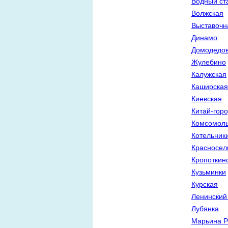
Водный ст
Волжская
Выставочн
Динамо
Домодедов
Жулебино
Калужская
Каширская
Киевская
Китай-гор
Комсомоль
Котельник
Красносел
Кропоткин
Кузьминки
Курская
Ленинский
Лубянка
Марьина 