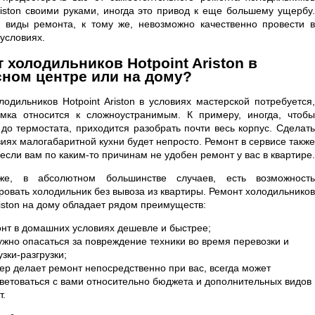
Ariston своими руками, иногда это привод к еще большему ущербу.
 виды ремонта, к тому же, невозможно качественно провести в
условиях.
 холодильников Hotpoint Ariston в
ном центре или на дому?
лодильников Hotpoint Ariston в условиях мастерской потребуется,
мка относится к сложноустранимым. К примеру, иногда, чтобы
 до термостата, приходится разобрать почти весь корпус. Сделать
виях малогабаритной кухни будет непросто. Ремонт в сервисе также
если вам по каким-то причинам не удобен ремонт у вас в квартире.
е, в абсолютном большинстве случаев, есть возможность
ровать холодильник без вывоза из квартиры. Ремонт холодильников
riston на дому обладает рядом преимуществ:
нт в домашних условиях дешевле и быстрее;
ужно опасаться за повреждение техники во время перевозки и
узки-разгрузки;
ер делает ремонт непосредственно при вас, всегда может
ветоваться с вами относительно бюджета и дополнительных видов
т.