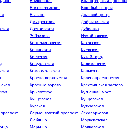
адион
Войковская
Волгоградский проспект
Волоколамская
Воробьёвы горы
ая
Выхино
Деловой центр
Дмитровская
Добрынинская
ская
Достоевская
Дубровка
Зябликово
Измайловская
Кантемировская
Каховская
Каширская
Киевская
Киевская
Китай-город
од
Кожуховская
Коломенская
ская
Комсомольская
Коньково
и
Красногвардейская
Краснопресненская
ьская
Красные ворота
Крестьянская застава
ская
Крылатское
Кузнецкий мост
Кунцевская
Кунцевская
Курская
Кутузовская
 проспект
Лермонтовский проспект
Лесопарковая
Люблино
Марксистская
Роща
Марьино
Маяковская