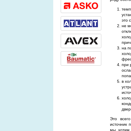
темп
уста
это 
не м
откл
холо
прич
на п
холо
фрео
при 
осла
попа
в хо
устр
исто
холо
конд
двер
Это всег
источник 
мы хотим 