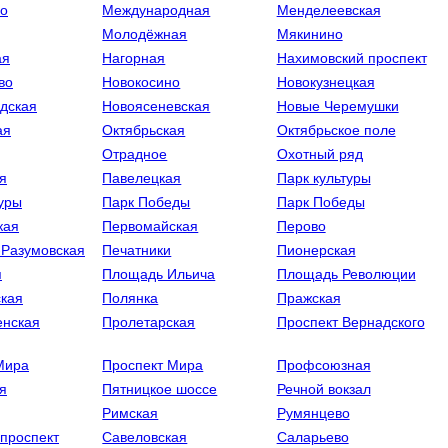
о
Международная
Менделеевская
Молодёжная
Мякинино
ая
Нагорная
Нахимовский проспект
во
Новокосино
Новокузнецкая
дская
Новоясеневская
Новые Черемушки
ая
Октябрьская
Октябрьское поле
Отрадное
Охотный ряд
я
Павелецкая
Парк культуры
туры
Парк Победы
Парк Победы
кая
Первомайская
Перово
-Разумовская
Печатники
Пионерская
я
Площадь Ильича
Площадь Революции
кая
Полянка
Пражская
нская
Пролетарская
Проспект Вернадского
Мира
Проспект Мира
Профсоюзная
я
Пятницкое шоссе
Речной вокзал
Римская
Румянцево
 проспект
Савеловская
Саларьево