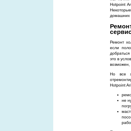
Hotpoint 
Некоторые
домашних 
Ремонт
сервис
Ремонт хо
если поло
добраться
это в усло
возможен, 
Но все ж
отремонти
Hotpoint A
ремо
не н
погр
маст
посо
рабо