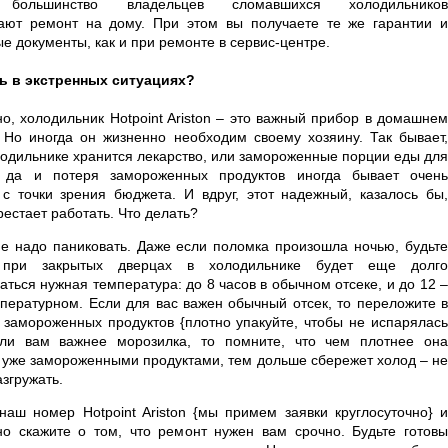
 большинство владельцев сломавшихся холодильников
ают ремонт на дому. При этом вы получаете те же гарантии и
 документы, как и при ремонте в сервис-центре.
ь в экстренных ситуациях?
о, холодильник Hotpoint Ariston – это важный прибор в домашнем
. Но иногда он жизненно необходим своему хозяину. Так бывает,
олодильнике хранится лекарство, или замороженные порции еды для
 да и потеря замороженных продуктов иногда бывает очень
с точки зрения бюджета. И вдруг, этот надежный, казалось бы,
естает работать. Что делать?
не надо паниковать. Даже если поломка произошла ночью, будьте
 при закрытых дверцах в холодильнике будет еще долго
ться нужная температура: до 8 часов в обычном отсеке, и до 12 –
мпературном. Если для вас важен обычный отсек, то переложите в
ь замороженных продуктов {плотно упакуйте, чтобы не испарялась
сли вам важнее морозилка, то помните, что чем плотнее она
 уже замороженными продуктами, тем дольше сбережет холод – не
азгружать.
наш номер Hotpoint Ariston {мы примем заявки круглосуточно} и
но скажите о том, что ремонт нужен вам срочно. Будьте готовы