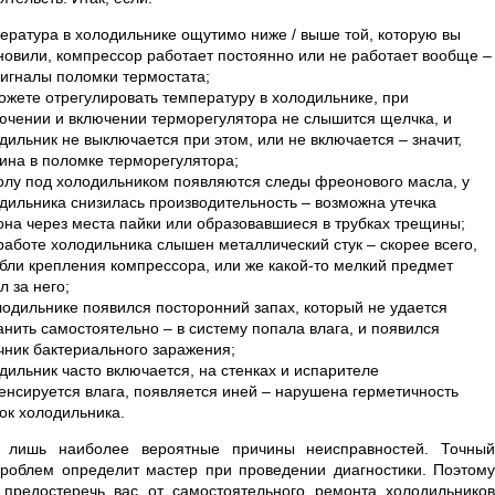
ература в холодильнике ощутимо ниже / выше той, которую вы
новили, компрессор работает постоянно или не работает вообще –
сигналы поломки термостата;
ожете отрегулировать температуру в холодильнике, при
ючении и включении терморегулятора не слышится щелчка, и
дильник не выключается при этом, или не включается – значит,
ина в поломке терморегулятора;
олу под холодильником появляются следы фреонового масла, у
дильника снизилась производительность – возможна утечка
на через места пайки или образовавшиеся в трубках трещины;
работе холодильника слышен металлический стук – скорее всего,
бли крепления компрессора, или же какой-то мелкий предмет
л за него;
лодильнике появился посторонний запах, который не удается
анить самостоятельно – в систему попала влага, и появился
чник бактериального заражения;
дильник часто включается, на стенках и испарителе
енсируется влага, появляется иней – нарушена герметичность
ок холодильника.
о лишь наиболее вероятные причины неисправностей. Точный
проблем определит мастер при проведении диагностики. Поэтому
предостеречь вас от самостоятельного ремонта холодильников