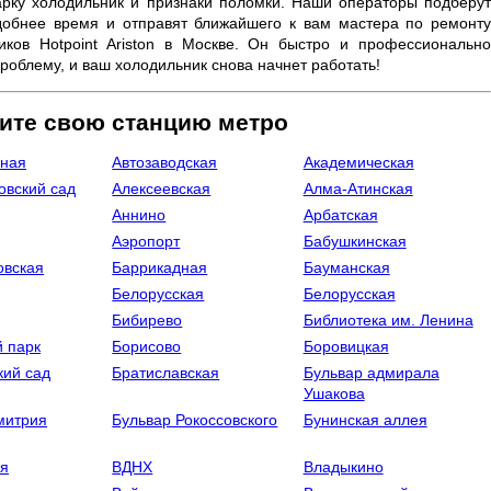
арку холодильник и признаки поломки. Наши операторы подберут
добнее время и отправят ближайшего к вам мастера по ремонту
иков Hotpoint Ariston в Москве. Он быстро и профессионально
роблему, и ваш холодильник снова начнет работать!
ите свою станцию метро
ная
Автозаводская
Академическая
овский сад
Алексеевская
Алма-Атинская
Аннино
Арбатская
Аэропорт
Бабушкинская
овская
Баррикадная
Бауманская
Белорусская
Белорусская
Бибирево
Библиотека им. Ленина
й парк
Борисово
Боровицкая
кий сад
Братиславская
Бульвар адмирала
Ушакова
митрия
Бульвар Рокоссовского
Бунинская аллея
я
ВДНХ
Владыкино