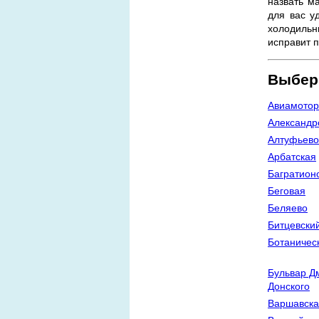
назвать м
для вас у
холодильн
исправит п
Выбер
Авиамотор
Александр
Алтуфьево
Арбатская
Багратион
Беговая
Беляево
Битцевски
Ботаничес
Бульвар Д
Донского
Варшавска