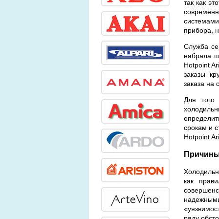
так как эт
современ
системам
прибора, н
Служба се
набрала ш
Hotpoint A
заказы кр
заказа на 
Для того 
холодиль
определит
срокам и 
Hotpoint Ar
Причины 
Холодильни
как прави
совершен
надежными
«уязвимос
ряду обсто