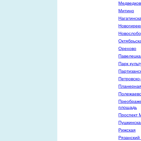
Медведков
Митино
Нагатинск
Новогирее
Новослобо
Октябрьск
Орехово
Павелецка
Парк куль
Партизанс
Петровско
Планерна
Полежаевс
Преображе
площадь
Проспект 
Пушкинска
Рижская
Рязанский