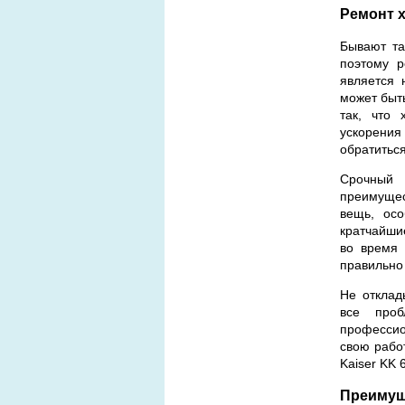
Ремонт х
Бывают та
поэтому р
является 
может быт
так, что 
ускорения
обратиться
Срочный 
преимущес
вещь, осо
кратчайши
во время 
правильно
Не отклад
все проб
профессио
свою рабо
Kaiser KK 
Преимущ