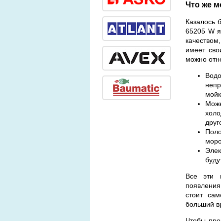
Что же 
Казалось 
65205 W я
качеством
имеет сво
можно отн
Водо
непр
мойк
Може
холо
друг
Поло
моро
Элек
буду
Все эти 
появления
стоит сам
больший в
Чтобы про