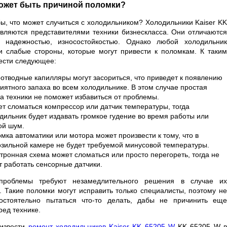
может быть причиной поломки?
бы, что может случиться с холодильником? Холодильники Kaiser KK
вляются представителями техники бизнескласса. Они отличаются
, надежностью, износостойкостью. Однако любой холодильник
и слабые стороны, которые могут привести к поломкам. К таким
ести следующее:
отводные капилляры могут засориться, что приведет к появлению
иятного запаха во всем холодильнике. В этом случае простая
а техники не поможет избавиться от проблемы.
т сломаться компрессор или датчик температуры, тогда
дильник будет издавать громкое гудение во время работы или
ой шум.
мка автоматики или мотора может произвести к тому, что в
зильной камере не будет требуемой минусовой температуры.
тронная схема может сломаться или просто перегореть, тогда не
т работать сенсорные датчики.
проблемы требуют незамедлительного решения в случае их
. Такие поломки могут исправить только специалисты, поэтому не
остоятельно пытаться что-то делать, дабы не причинить еще
ред технике.
извести
ремонт холодильников Kaiser KK 65205 W
KK 65205 W 