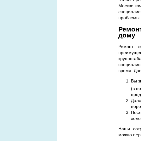
Москве ка
специалис
проблемы 
Ремонт
дому
Ремонт х
преимущес
крупногаб
специалис
время. Да
Вы з
(в п
пред
Дале
пере
Посл
холо
Наши сотр
можно пере