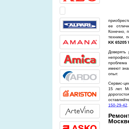
приобрест
ее отличн
Конечно, п
техники, 
KK 65205 
Доверять 
непрофес
проблема 
имеют зна
опыт.
Сервис-це
15 лет. 
дорогосто
оставляйт
150-29-42
.
Ремонт
Москв